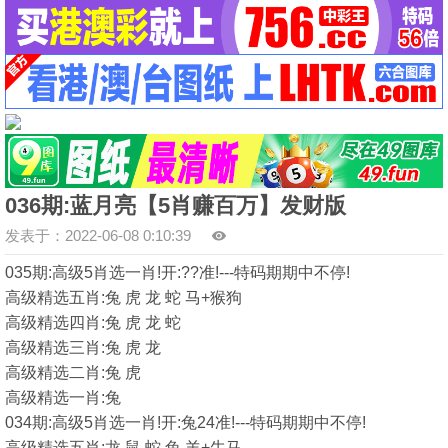
036期:蓝月亮【5肖赚百万】发财版
发表于：2022-06-08 0:10:39
035期:高级5肖选一肖!开:??准!---特码期期中不停!
高级精选五肖:兔 虎 龙 蛇 马+猴狗
高级精选四肖:兔 虎 龙 蛇
高级精选三肖:兔 虎 龙
高级精选二肖:兔 虎
高级精选一肖:兔
034期:高级5肖选一肖!开:兔24准!---特码期期中不停!
高级精选五肖:龙 鼠 蛇 兔 羊+牛马