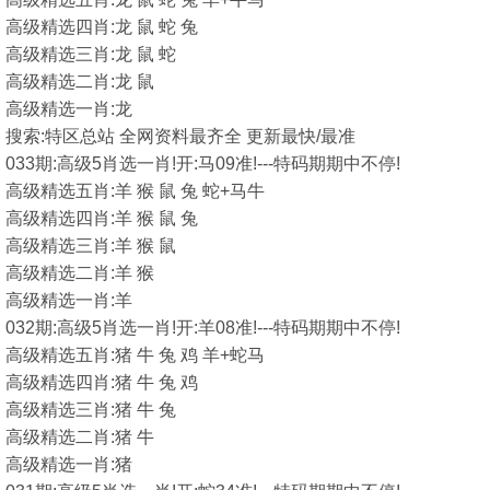
高级精选四肖:龙 鼠 蛇 兔
高级精选三肖:龙 鼠 蛇
高级精选二肖:龙 鼠
高级精选一肖:龙
搜索:特区总站 全网资料最齐全 更新最快/最准
033期:高级5肖选一肖!开:马09准!---特码期期中不停!
高级精选五肖:羊 猴 鼠 兔 蛇+马牛
高级精选四肖:羊 猴 鼠 兔
高级精选三肖:羊 猴 鼠
高级精选二肖:羊 猴
高级精选一肖:羊
032期:高级5肖选一肖!开:羊08准!---特码期期中不停!
高级精选五肖:猪 牛 兔 鸡 羊+蛇马
高级精选四肖:猪 牛 兔 鸡
高级精选三肖:猪 牛 兔
高级精选二肖:猪 牛
高级精选一肖:猪