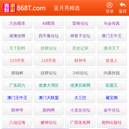
蓝月亮精选
登录
返回
六合图库
49图库
雷锋论坛
马会传真
港澳挂牌
四不像论坛
神算子论坛
澳门王中王
天下彩料
挂牌论坛
历史记录
惠泽天下
123开奖
118开奖
财神爷
曾道人
摇钱树
挂牌论坛
246论坛
内幕快报
广东四六
港澳大湾区
港澳百家网
彩霸王
澳门王中王
澳门大联盟
大三巴
藏宝阁
财神爷
跑狗网
小龙女论坛
金牛论坛
八仙过海
赌神论坛
广西老表网
跑狗出版社