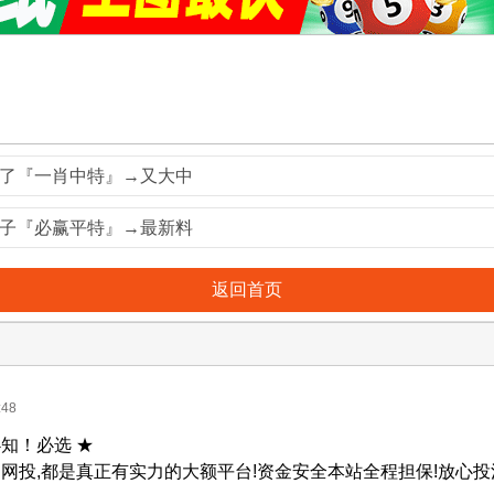
马来了『一肖中特』→又大中
㊣小子『必赢平特』→最新料
返回首页