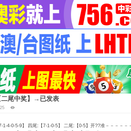
创【二尾中奖】→已发表
25
7-1-4-0-5-9】 四尾:【7-1-0-5】 二尾:【0-5】开??准－－