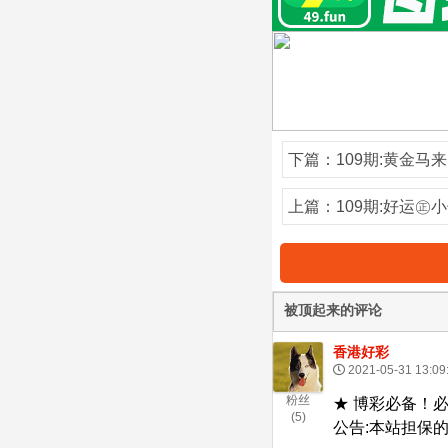
下篇：
109期:黄金
上篇：
109期:好运