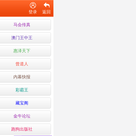
登录
返回
马会传真
澳门王中王
惠泽天下
曾道人
内幕快报
彩霸王
藏宝阁
金牛论坛
跑狗出版社